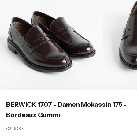
BERWICK 1707 - Damen Mokassin 175 -
Bordeaux Gummi
Angebot
€239.00