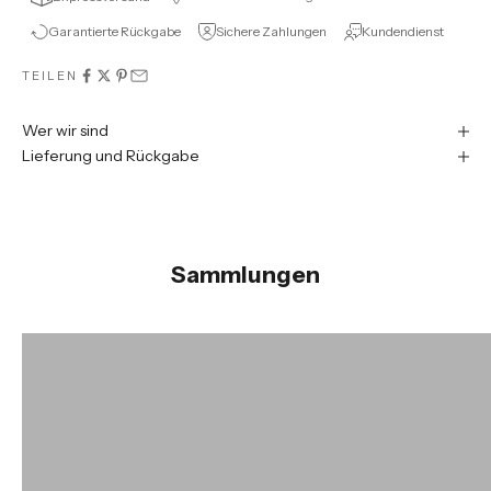
Garantierte Rückgabe
Sichere Zahlungen
Kundendienst
TEILEN
Wer wir sind
Lieferung und Rückgabe
Sammlungen
Damenschuhkollektion
Herr
ENTDECKEN SIE DIE SAMMLUNG