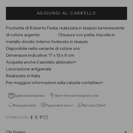
AGGIUNGI AL CARRELLO
Pochette di Roberto Festa, realizzata in tessuto luminescente
di colore argento. Chiusura con patta; tracolla in
metallo dorato. Interno foderato in tessuto.
Disponibile nella variante di colore oro.
Dimensioni indicative: 17 x 13 x 6 cm
Acquista anche il sandalo abbinato!>
Lavorazione artigianale.
Realizzato in Italia
Per maggiori informazioni sulla calzata contattaci>
Store Treviso e Mogliano V.to
Spedizione express
Reso garantito
Pagamenti sicuri
Servizio Clienti
CONDIVIDI
Chi Siamo