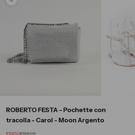
Ingrandisci immagine
ROBERTO FESTA - Pochette con
tracolla - Carol - Moon Argento
Prezzo scontato
Prezzo
€99.50
€199.00