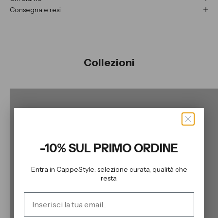
Consegna e resi
Collezioni
Collezione Scarpe Donna
Coll
SCOPRI LA COLLEZIONE
-10% SUL PRIMO ORDINE
Entra in CappeStyle: selezione curata, qualità che
resta.
Email