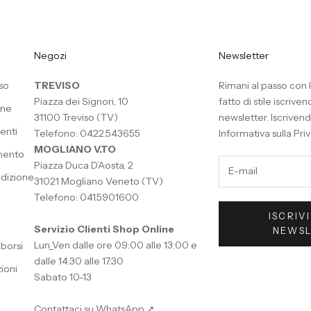
Negozi
Newsletter
so
TREVISO
Rimani al passo con l
Piazza dei Signori, 10
fatto di stile iscriven
one
31100 Treviso (TV)
newsletter. Iscrivend
enti
Telefono: 0422.543655
Informativa sulla Pri
MOGLIANO V.TO
mento
Piazza Duca D’Aosta, 2
dizione
31021 Mogliano Veneto (TV)
Telefono: 041.5901600
ISCRIV
Servizio Clienti Shop Online
NEWS
Lun_Ven dalle ore 09:00 alle 13:00 e
mborsi
dalle 14:30 alle 17:30
ioni
Sabato 10-13
Contattaci su WhatsApp ➚