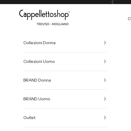
Precedente
Vai al contenuto
Cappelletto Shop
C
Collezioni Donna
Collezioni Uomo
BRAND Donna
BRAND Uomo
Outlet