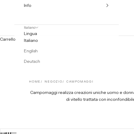
Info
Italiano
Lingua
Carrello
Italiano
English
Deutsch
HOME
NEGOZIO
CAMPOMAGGI
Campomaggi realizza creazioni uniche uomo e donna, r
di vitello trattata con inconfondib