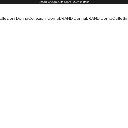
Spedizione gratuita sopra i 200€ in Italia
ollezioni Donna
Collezioni Uomo
BRAND Donna
BRAND Uomo
Outlet
In