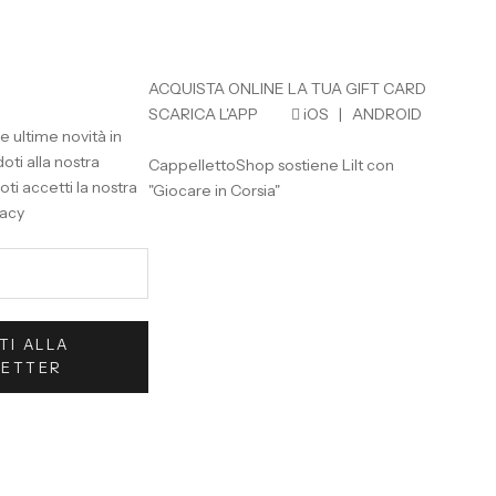
ACQUISTA ONLINE LA TUA GIFT CARD
SCARICA L'APP

iOS
|
ANDROID
e ultime novità in
doti alla nostra
CappellettoShop sostiene Lilt con
oti accetti la nostra
"Giocare in Corsia"
vacy
ITI ALLA
LETTER