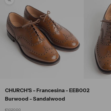
Ingrandisci immagine
CHURCH'S - Francesina - EEB002
Burwood - Sandalwood
Prezzo scontato
€1,020.00