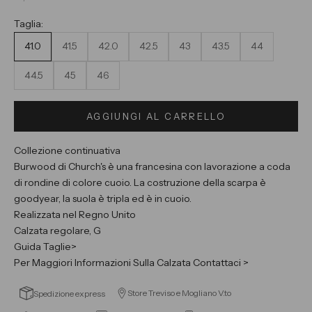
Taglia:
41.0
41.5
42.0
42.5
43
43.5
44
44.5
45
46
AGGIUNGI AL CARRELLO
Collezione continuativa
Burwood di Church's è una francesina con lavorazione a coda
di rondine di colore cuoio. La costruzione della scarpa è
goodyear, la suola è tripla ed è in cuoio.
Realizzata nel Regno Unito
Calzata regolare, G
Guida Taglie>
Per Maggiori Informazioni Sulla Calzata Contattaci >
Store Treviso e Mogliano V.to
Spedizione express