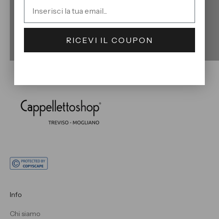
Email
RICEVI IL COUPON
Info
Chi siamo