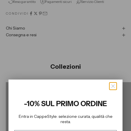
Reso garantito
Pagamenti sicuri
Servizio Clienti
CONDIVIDI
Chi Siamo
Consegna e resi
Collezioni
Collezione Scarpe Donna
Coll
SCOPRI LA COLLEZIONE
-10% SUL PRIMO ORDINE
Entra in CappeStyle: selezione curata, qualità che
resta.